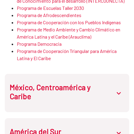
de Conocimie​nto para el desarrollo (INTERCOONECTA)
Programa de Escuelas Taller 2030
Programa de Afrodescendientes ​​​​​​​
Programa de Cooperación con los Pueblos Indígenas
Programa de ​​​Medio Ambiente y Cambio Climático en
América Latina y el Caribe (Arauclima)
Programa Democracia
Programa de Cooperación Triangular para América
Latina y El Caribe
México, Centroamérica y
abrir.des
Caribe
América del Sur
Costa Rica
abrir.des