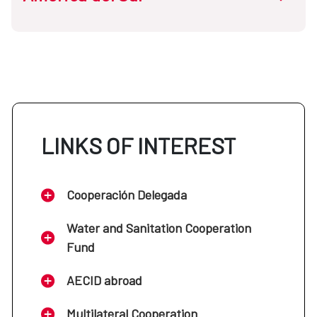
Cuba
Argentina
El Salvador
Bolivia
LINKS OF INTEREST
Guatemala
Brasil
Haití
Cooperación Delegada
Chile
Water and Sanitation Cooperation
Honduras
Fund
Colombia
AECID abroad
México
Multilateral Cooperation