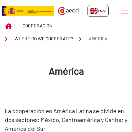
Skip to Main Content
Open
EN-GB
AMERICA
INICIO
COOPERACIÓN
WHERE DO WE COOPERATE?
AMERICA
América
La cooperación en América Latina se divide en
dos sectores: México, Centroamérica y Caribe; y
América del Sur