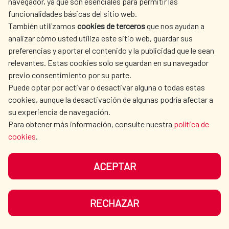
La Red de Escuelas Asociadas de la
navegador, ya que son esenciales para permitir las
funcionalidades básicas del sitio web.
UNESCO refuerza su papel
También utilizamos
cookies de terceros
que nos ayudan a
estratégico en la educación frente
analizar cómo usted utiliza este sitio web, guardar sus
preferencias y aportar el contenido y la publicidad que le sean
a los nuevos retos globales
relevantes. Estas cookies solo se guardan en su navegador
previo consentimiento por su parte.
La Red de Escuelas Asociadas de la
Puede optar por activar o desactivar alguna o todas estas
UNESCO refuerza su papel estratégico en la
cookies, aunque la desactivación de algunas podría afectar a
su experiencia de navegación.
educación frente a los nuevos retos
Para obtener más información, consulte nuestra
política de
globales La Red estrena un espacio
cookies
.
permanente de decisión en el Pleno de la...
Acción cultural
|
Educación
|
Cultura para el Desarrollo
|
ACEPTAR
Cooperación Española
|
LEER MÁS
RECHAZAR