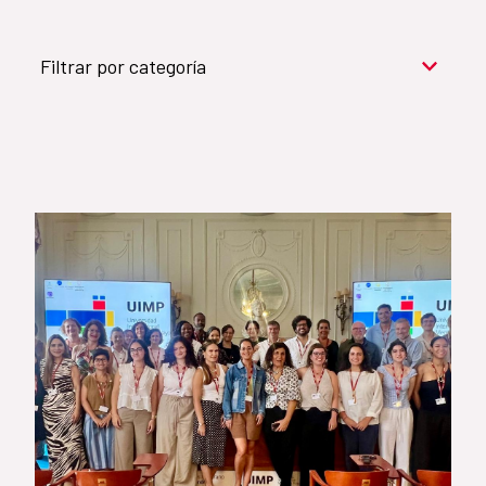
Filtrar por categoría
Cooperación para el desarrollo (909)
Cultura y desarrollo (744)
Acción humanitaria (531)
Objetivos de Desarrollo Sostenible (524)
Género (500)
AMÉRICA LATINA Y CARIBE (490)
España (486)
Agua y saneamiento (333)
Salud (265)
Educación (225)