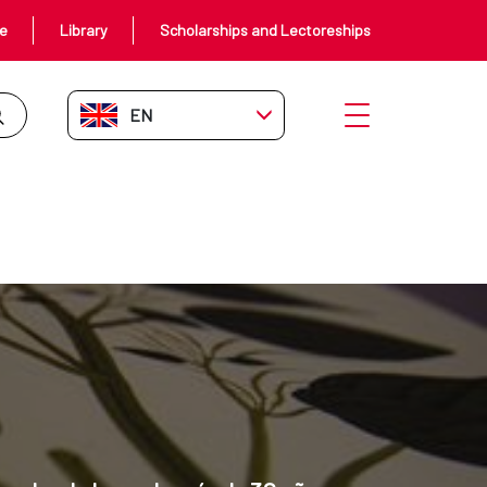
ce
Library
Scholarships and Lectoreships
EN-GB
Open menu