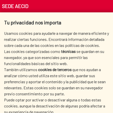
SEDE AECID
Av. Reyes Católicos 4 - 28040 Madrid
Tu privacidad nos importa
Tel. +34 900 20 30 54​​​​​​​
centro.informacion@aecid.es
Usamos cookies para ayudarle a navegar de manera eficiente y
realizar ciertas funciones. Encontrará información detallada
sobre cada una de las cookies en las políticas de cookies.
AECID
WHERE DO WE COOPERATE?
Las cookies categorizadas como
técnicas
se guardan en su
SPANISH HUMANITARIAN
PRESS ROOM
navegador, ya que son esenciales para permitir las
ACTION
funcionalidades básicas del sitio web.
CULTURE AND SCIENCE
LIBRARY
También utilizamos
cookies de terceros
que nos ayudan a
analizar cómo usted utiliza este sitio web, guardar sus
preferencias y aportar el contenido y la publicidad que le sean
relevantes. Estas cookies solo se guardan en su navegador
previo consentimiento por su parte.
Puede optar por activar o desactivar alguna o todas estas
OUR SOCIAL MEDIA
cookies, aunque la desactivación de algunas podría afectar a
su experiencia de navegación.