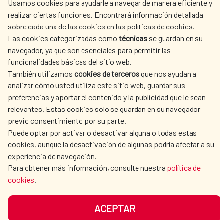
Usamos cookies para ayudarle a navegar de manera eficiente y
ACTION
realizar ciertas funciones. Encontrará información detallada
sobre cada una de las cookies en las políticas de cookies.
CULTURE AND SCIENCE
LIBRARY
Las cookies categorizadas como
técnicas
se guardan en su
navegador, ya que son esenciales para permitir las
funcionalidades básicas del sitio web.
También utilizamos
cookies de terceros
que nos ayudan a
analizar cómo usted utiliza este sitio web, guardar sus
OUR SOCIAL MEDIA
preferencias y aportar el contenido y la publicidad que le sean
relevantes. Estas cookies solo se guardan en su navegador
previo consentimiento por su parte.
Puede optar por activar o desactivar alguna o todas estas
cookies, aunque la desactivación de algunas podría afectar a su
experiencia de navegación.
TERMS OF USE
DATA PROTECTION
Para obtener más información, consulte nuestra
política de
cookies
.
COOKIE POLICY
BROWSING GUIDE
ACCESSIBILITY
SITEMAP
ACEPTAR