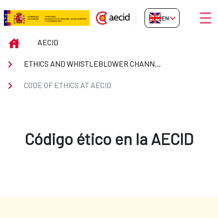
Skip to Main Content
Open
EN-GB
Code of Ethics at Aecid
INICIO
AECID
ETHICS AND WHISTLEBLOWER CHANNEL
CODE OF ETHICS AT AECID
Código ético en la AECID