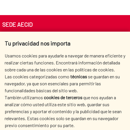
SEDE AECID
Av. Reyes Católicos 4 - 28040 Madrid
Tu privacidad nos importa
Tel. +34 900 20 30 54​​​​​​​
centro.informacion@aecid.es
Usamos cookies para ayudarle a navegar de manera eficiente y
realizar ciertas funciones. Encontrará información detallada
sobre cada una de las cookies en las políticas de cookies.
AECID
WHERE DO WE COOPERATE?
Las cookies categorizadas como
técnicas
se guardan en su
SPANISH HUMANITARIAN
PRESS ROOM
navegador, ya que son esenciales para permitir las
ACTION
funcionalidades básicas del sitio web.
CULTURE AND SCIENCE
LIBRARY
También utilizamos
cookies de terceros
que nos ayudan a
analizar cómo usted utiliza este sitio web, guardar sus
preferencias y aportar el contenido y la publicidad que le sean
relevantes. Estas cookies solo se guardan en su navegador
previo consentimiento por su parte.