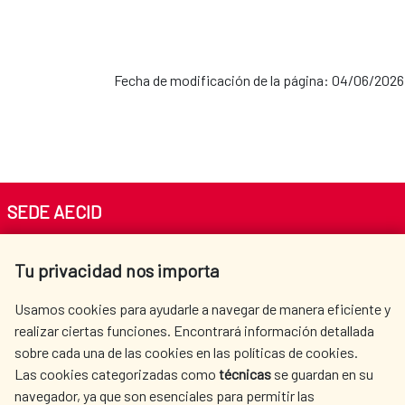
Fecha de modificación de la página: 04/06/2026
SEDE AECID
Av. Reyes Católicos 4 - 28040 Madrid
Tu privacidad nos importa
Tel. +34 900 20 30 54​​​​​​​
centro.informacion@aecid.es
Usamos cookies para ayudarle a navegar de manera eficiente y
realizar ciertas funciones. Encontrará información detallada
sobre cada una de las cookies en las políticas de cookies.
AECID
WHERE DO WE COOPERATE?
Las cookies categorizadas como
técnicas
se guardan en su
SPANISH HUMANITARIAN
PRESS ROOM
navegador, ya que son esenciales para permitir las