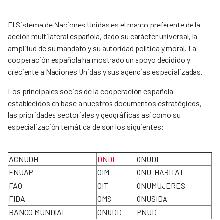
El Sistema de Naciones Unidas es el marco preferente de la
acción multilateral española, dado su carácter universal, la
amplitud de su mandato y su autoridad política y moral. La
cooperación española ha mostrado un apoyo decidido y
creciente a Naciones Unidas y sus agencias especializadas.
Los principales socios de la cooperación española
establecidos en base a nuestros documentos estratégicos,
las prioridades sectoriales y geográficas así como su
especialización temática de son los siguientes:
ACNUDH
DNDI
ONUDI
P
FNUAP
OIM
ONU-HABITAT
U
FAO
OIT
ONUMUJERES
O
FIDA
OMS
ONUSIDA
O
BANCO MUNDIAL
ONUDD
PNUD
A