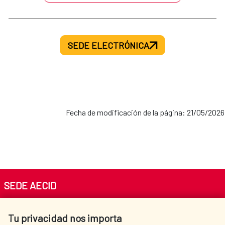
SEDE ELECTRÓNICA
Fecha de modificación de la página: 21/05/2026
SEDE AECID
Av. Reyes Católicos 4 - 28040 Madrid
Tu privacidad nos importa
Tel. +34 900 20 30 54​​​​​​​