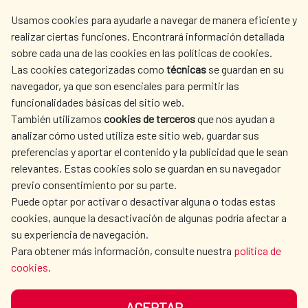
centro.informacion@aecid.es
Usamos cookies para ayudarle a navegar de manera eficiente y
realizar ciertas funciones. Encontrará información detallada
sobre cada una de las cookies en las políticas de cookies.
AECID
WHERE DO WE COOPERATE?
Las cookies categorizadas como
técnicas
se guardan en su
SPANISH HUMANITARIAN
PRESS ROOM
navegador, ya que son esenciales para permitir las
ACTION
funcionalidades básicas del sitio web.
CULTURE AND SCIENCE
LIBRARY
También utilizamos
cookies de terceros
que nos ayudan a
analizar cómo usted utiliza este sitio web, guardar sus
preferencias y aportar el contenido y la publicidad que le sean
relevantes. Estas cookies solo se guardan en su navegador
previo consentimiento por su parte.
Puede optar por activar o desactivar alguna o todas estas
OUR SOCIAL MEDIA
cookies, aunque la desactivación de algunas podría afectar a
su experiencia de navegación.
Para obtener más información, consulte nuestra
política de
cookies
.
ACEPTAR