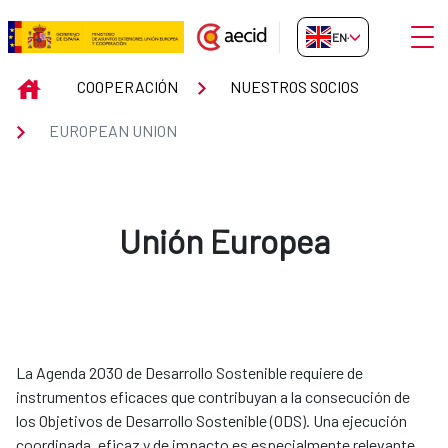
Skip to Main Content
Open
EN-GB
EUROPEAN UNION
INICIO
COOPERACIÓN
NUESTROS SOCIOS
EUROPEAN UNION
Unión Europea
La Agenda 2030 de Desarrollo Sostenible requiere de
instrumentos eficaces que contribuyan a la consecución de
los Objetivos de Desarrollo Sostenible (ODS). Una ejecución
coordinada, eficaz y de impacto es especialmente relevante