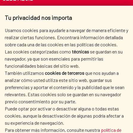
Av. Reyes Católicos 4 - 28040 Madrid
Tu privacidad nos importa
Tel. +34 900 20 30 54​​​​​​​
centro.informacion@aecid.es
Usamos cookies para ayudarle a navegar de manera eficiente y
realizar ciertas funciones. Encontrará información detallada
sobre cada una de las cookies en las políticas de cookies.
AECID
WHERE DO WE COOPERATE?
Las cookies categorizadas como
técnicas
se guardan en su
SPANISH HUMANITARIAN
PRESS ROOM
navegador, ya que son esenciales para permitir las
ACTION
funcionalidades básicas del sitio web.
CULTURE AND SCIENCE
LIBRARY
También utilizamos
cookies de terceros
que nos ayudan a
analizar cómo usted utiliza este sitio web, guardar sus
preferencias y aportar el contenido y la publicidad que le sean
relevantes. Estas cookies solo se guardan en su navegador
previo consentimiento por su parte.
Puede optar por activar o desactivar alguna o todas estas
OUR SOCIAL MEDIA
cookies, aunque la desactivación de algunas podría afectar a
su experiencia de navegación.
Para obtener más información, consulte nuestra
política de