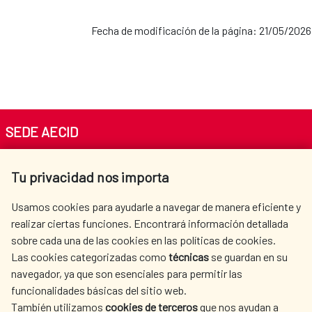
Cooperación con la CEDEAO
Fecha de modificación de la página: 21/05/2026
AECID en Perú
Población Saharaui
AECID en República
Dominicana
SEDE AECID
Av. Reyes Católicos 4 - 28040 Madrid
AECID en Uruguay
Tu privacidad nos importa
Tel. +34 900 20 30 54​​​​​​​
centro.informacion@aecid.es
Usamos cookies para ayudarle a navegar de manera eficiente y
AECID en Venezuela
realizar ciertas funciones. Encontrará información detallada
sobre cada una de las cookies en las políticas de cookies.
AECID
WHERE DO WE COOPERATE?
Las cookies categorizadas como
técnicas
se guardan en su
SPANISH HUMANITARIAN
PRESS ROOM
navegador, ya que son esenciales para permitir las
ACTION
funcionalidades básicas del sitio web.
CULTURE AND SCIENCE
LIBRARY
También utilizamos
cookies de terceros
que nos ayudan a