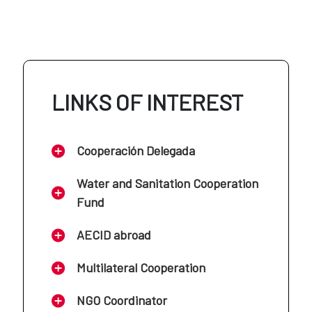
AECID en Colombia
AECID en Jordania
AECID en Costa Rica
LINKS OF INTEREST
AECID en Líbano
AECID en Cuba
Cooperación Delegada
AECID en Mali
AECID en Ecuador
Water and Sanitation Cooperation
Fund
AECID en Marruecos
AECID en El Salvador
AECID abroad
AECID en Mauritania
Multilateral Cooperation
AECID en Guatemala
NGO Coordinator