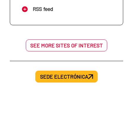
AECID en Mozambique
RSS feed
AECID en Haití
AECID en Níger
AECID en Honduras
SEE MORE SITES OF INTEREST
AECID en Palestina
AECID en México
AECID en Senegal
SEDE ELECTRÓNICA
AECID en Nicaragua
AECID en Siria
AECID en Panamá
AECID en Túnez
AECID en Paraguay