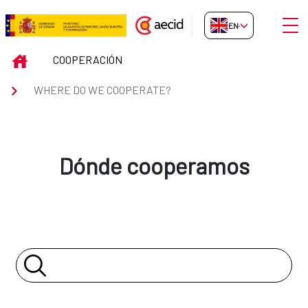
Skip to Main Content
Open
EN-GB
WHERE DO WE COOPERATE?
INICIO
COOPERACIÓN
WHERE DO WE COOPERATE?
Dónde cooperamos