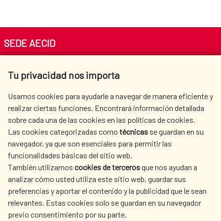
Objetivos de Desarrollo Sosteni​
Memoria 2015 de Acción
Guía Operativa para la respuesta
ble 2015-2030
Siria y región
Humanitaria en El Sahel
directa de Salud en desastres
SEDE AECID
Estrategia Humanitaria de
Primera Cumbre Mundial
Memoria crisis ébola 2015
Av. Reyes Católicos 4 - 28040 Madrid
contexto Siria y región 2022-2023
Plan de Acción de la Cooperación
Humanitaria 201 6
Tu privacidad nos importa
Tel. +34 900 20 30 54​​​​​​​
Española Mujeres y Construcción de
centro.informacion@aecid.es
Memoria e informe de resultados
la Paz
Usamos cookies para ayudarle a navegar de manera eficiente y
Estrategia Humanitaria de
Agenda por la Humanidad
2016-2017: Sahel
realizar ciertas funciones. Encontrará información detallada
contexto Crisis regional de Siria
sobre cada una de las cookies en las políticas de cookies.
AECID
WHERE DO WE COOPERATE?
2020-2021
Crisis de refugiados y migrantes en
Las cookies categorizadas como
técnicas
se guardan en su
Norte de África y Oriente Próximo
SPANISH HUMANITARIAN
PRESS ROOM
Compromisos registrados por España
navegador, ya que son esenciales para permitir las
Europa. Plan de respuesta 2017.
ACTION
en la Agenda por la Humanidad de la
funcionalidades básicas del sitio web.
Memoria 2018-2019
CULTURE AND SCIENCE
LIBRARY
También utilizamos
cookies de terceros
que nos ayudan a
Cumbre Mundial Humanitaria
analizar cómo usted utiliza este sitio web, guardar sus
Palestina
La situación de las personas LGTBI del
preferencias y aportar el contenido y la publicidad que le sean
Norte de Centroamérica con
relevantes. Estas cookies solo se guardan en su navegador
Participación de España en la​
necesidades de protección
previo consentimiento por su parte.
Memoria 2018-2019 Crisis Siria
Cumbre Mundial Humanitaria ​2016​