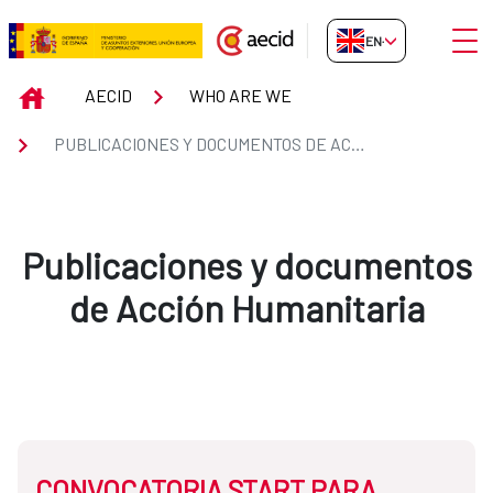
Skip to Main Content
Open
EN-GB
Publicaciones y documentos de
INICIO
AECID
WHO ARE WE
PUBLICACIONES Y DOCUMENTOS DE ACCIÓN HUMANITARIA
Publicaciones y documentos
de Acción Humanitaria
CONVOCATORIA START PARA