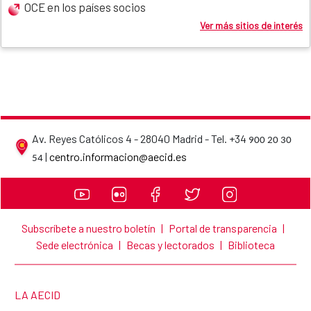
OCE en los países socios
Ver más sitios de interés
Av. Reyes Católicos 4 - 28040 Madrid - Tel. +34
900 20 30
AECID contact details
|
centro.informacion@aecid.es
54
Subscríbete a nuestro boletín
|
Portal de transparencia
|
Sede electrónica
|
Becas y lectorados
|
Biblioteca
LINK TO THE WEBSITE:
LA AECID