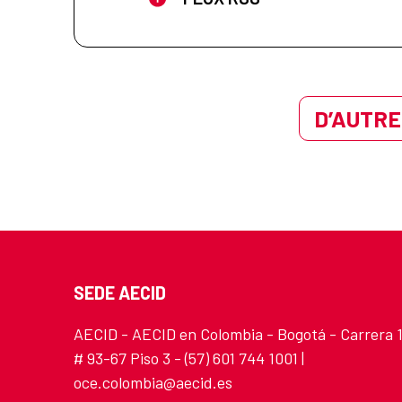
D’AUTRE
SEDE AECID
AECID - AECID en Colombia - Bogotá - Carrera 
# 93-67 Piso 3 - (57) 601 744 1001 |
oce.colombia@aecid.es