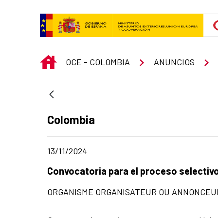
Saut au contenu principal
INICIO
OCE - COLOMBIA
ANUNCIOS
Apartado del anuncio:
Colombia
Fecha de publicación de la noticia
13/11/2024
Título del anuncio:
Convocatoria para el proceso selectivo 
ORGANISME ORGANISATEUR OU ANNONCEUR