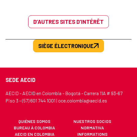
D’AUTRES SITES D’INTÉRÊT
SIÈGE ÉLECTRONIQUE
SEDE AECID
AECID - AECID en Colombia - Bogotá - Carrera 11A # 93-67
Piso 3 - (57) 601 744 1001 | oce.colombia@aecid.es
QUIÉNES SOMOS
NUESTROS SOCIOS
BUREAU À COLOMBIA
NORMATIVA
AECID EN COLOMBIA
INFORMATIONS