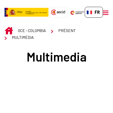
Saut au contenu principal
FR-FR
men
INICIO
OCE - COLOMBIA
PRÉSENT
MULTIMÉDIA
Multimedia