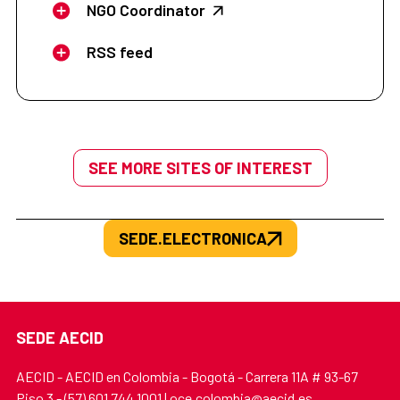
NGO Coordinator
RSS feed
SEE MORE SITES OF INTEREST
SEDE.ELECTRONICA
SEDE AECID
AECID - AECID en Colombia - Bogotá - Carrera 11A # 93-67
Piso 3 - (57) 601 744 1001 | oce.colombia@aecid.es