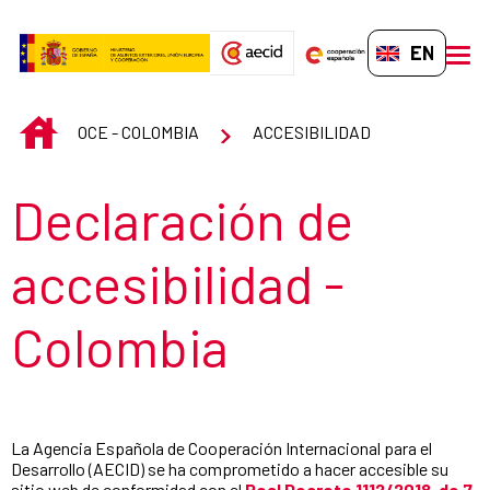
Skip to Main Content
EN-GB
men
INICIO
OCE - COLOMBIA
ACCESIBILIDAD
Section title
Declaración de
accesibilidad -
Colombia
La Agencia Española de Cooperación Internacional para el
Desarrollo (AECID) se ha comprometido a hacer accesible su
sitio web de conformidad con el
Real Decreto 1112/2018, de 7