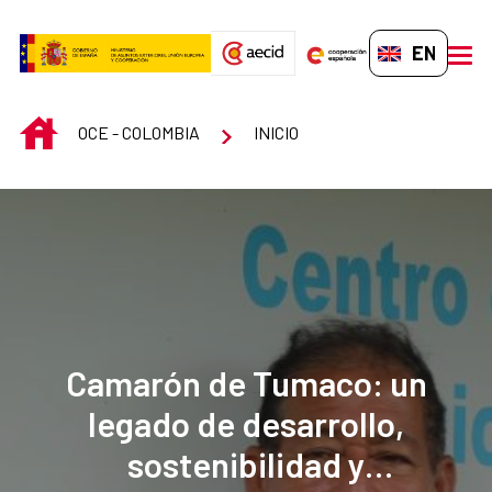
Skip to Main Content
EN-GB
men
INICIO
OCE - COLOMBIA
INICIO
Camarón de Tumaco: un
legado de desarrollo,
sostenibilidad y