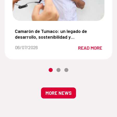
ctos comunitarios en Bogotá:
Camarón de Tumaco: un legado de desarrollo, sost
Camarón de Tumaco: un legado de
desarrollo, sostenibilidad y
oportunidades para el Pacífico
Date of the news::
06/07/2026
READ MORE
MORE NEWS