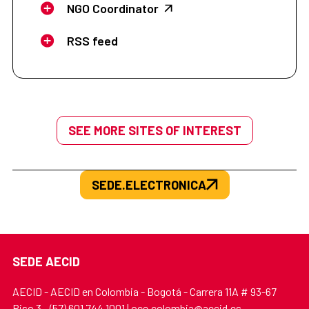
NGO Coordinator
RSS feed
SEE MORE SITES OF INTEREST
SEDE.ELECTRONICA
SEDE AECID
AECID - AECID en Colombia - Bogotá - Carrera 11A # 93-67
Piso 3 - (57) 601 744 1001 | oce.colombia@aecid.es