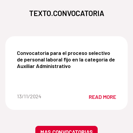
TEXTO.CONVOCATORIA
Convocatoria para el proceso selectivo de persona
Convocatoria para el proceso selectivo
de personal laboral fijo en la categoría de
Auxiliar Administrativo
Date of the news::
13/11/2024
READ MORE
MAS.CONVOCATORIAS