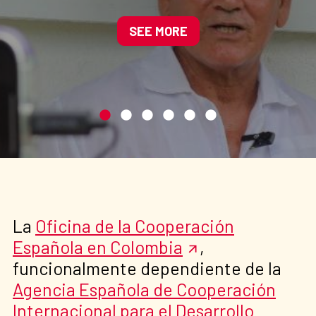
oportunidades para el
Pacífico
SEE MORE
La
Oficina de la Cooperación
Española en Colombia
,
funcionalmente dependiente de la
Agencia Española de Cooperación
Internacional para el Desarrollo