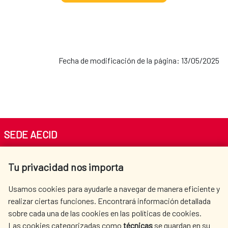
Fecha de modificación de la página: 13/05/2025
SEDE AECID
Av. Reyes Católicos 4 - 28040 Madrid
Tu privacidad nos importa
Tel. +34 900 20 30 54​​​​​​​
centro.informacion@aecid.es
Usamos cookies para ayudarle a navegar de manera eficiente y
realizar ciertas funciones. Encontrará información detallada
sobre cada una de las cookies en las políticas de cookies.
AECID
WHERE DO WE COOPERATE?
Las cookies categorizadas como
técnicas
se guardan en su