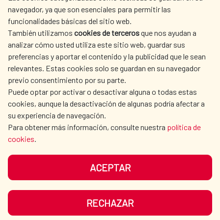
SPANISH HUMANITARIAN
PRESS ROOM
navegador, ya que son esenciales para permitir las
ACTION
funcionalidades básicas del sitio web.
También utilizamos
cookies de terceros
que nos ayudan a
CULTURE AND SCIENCE
LIBRARY
analizar cómo usted utiliza este sitio web, guardar sus
preferencias y aportar el contenido y la publicidad que le sean
relevantes. Estas cookies solo se guardan en su navegador
previo consentimiento por su parte.
Puede optar por activar o desactivar alguna o todas estas
OUR SOCIAL MEDIA
cookies, aunque la desactivación de algunas podría afectar a
su experiencia de navegación.
Para obtener más información, consulte nuestra
política de
cookies
.
ACEPTAR
TERMS OF USE
DATA PROTECTION
COOKIE POLICY
BROWSING GUIDE
RECHAZAR
ACCESSIBILITY
SITEMAP