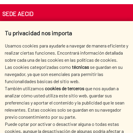
Adaptación y lucha contra el
SEDE AECID
cambio climático
Av. Reyes Católicos 4 - 28040 Madrid
Respeto a la diversidad cultural:
Tu privacidad nos importa
Tel. +34 900 20 30 54​​​​​​​
trabajo con poblaciones indígenas y
centro.informacion@aecid.es
Usamos cookies para ayudarle a navegar de manera eficiente y
afrodescendientes
realizar ciertas funciones. Encontrará información detallada
sobre cada una de las cookies en las políticas de cookies.
AECID
WHERE DO WE COOPERATE?
Las cookies categorizadas como
técnicas
se guardan en su
SPANISH HUMANITARIAN
PRESS ROOM
navegador, ya que son esenciales para permitir las
ACTION
funcionalidades básicas del sitio web.
CULTURE AND SCIENCE
LIBRARY
También utilizamos
cookies de terceros
que nos ayudan a
analizar cómo usted utiliza este sitio web, guardar sus
preferencias y aportar el contenido y la publicidad que le sean
relevantes. Estas cookies solo se guardan en su navegador
previo consentimiento por su parte.
Puede optar por activar o desactivar alguna o todas estas
OUR SOCIAL MEDIA
cookies, aunque la desactivación de algunas podría afectar a