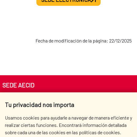
Honduras
Programa CTR-001-B: Cuatro países de la
región centroamericana
Fecha de modificación de la página: 22/12/2025
SEDE AECID
Av. Reyes Católicos 4 - 28040 Madrid
Tu privacidad nos importa
Tel. +34 900 20 30 54​​​​​​​
centro.informacion@aecid.es
Usamos cookies para ayudarle a navegar de manera eficiente y
realizar ciertas funciones. Encontrará información detallada
sobre cada una de las cookies en las políticas de cookies.
AECID
WHERE DO WE COOPERATE?