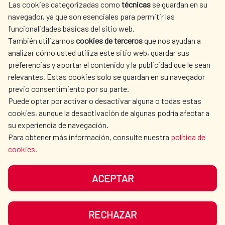
Las cookies categorizadas como
técnicas
se guardan en su
SPANISH HUMANITARIAN
PRESS ROOM
navegador, ya que son esenciales para permitir las
ACTION
funcionalidades básicas del sitio web.
También utilizamos
cookies de terceros
que nos ayudan a
CULTURE AND SCIENCE
LIBRARY
analizar cómo usted utiliza este sitio web, guardar sus
preferencias y aportar el contenido y la publicidad que le sean
relevantes. Estas cookies solo se guardan en su navegador
previo consentimiento por su parte.
Puede optar por activar o desactivar alguna o todas estas
OUR SOCIAL MEDIA
cookies, aunque la desactivación de algunas podría afectar a
su experiencia de navegación.
Para obtener más información, consulte nuestra
política de
cookies
.
ACEPTAR
TERMS OF USE
DATA PROTECTION
COOKIE POLICY
BROWSING GUIDE
RECHAZAR
ACCESSIBILITY
SITEMAP