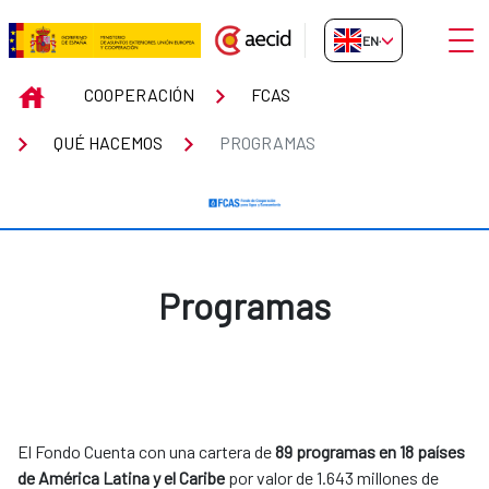
Skip to Main Content
Open
EN-GB
Programas
INICIO
COOPERACIÓN
FCAS
QUÉ HACEMOS
PROGRAMAS
Programas
El Fondo Cuenta con una cartera de
89 programas en 18 países
de América Latina y el Caribe
por valor de 1.643 millones de