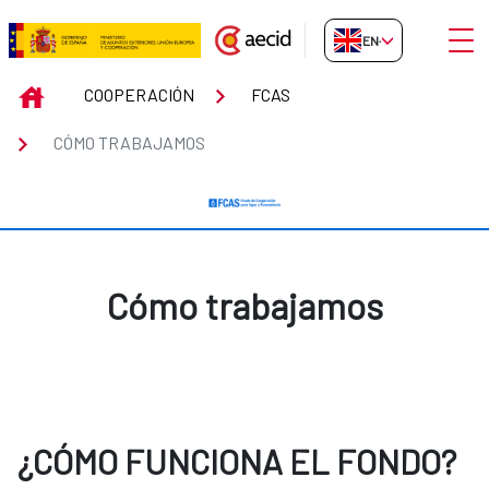
Skip to Main Content
Open
EN-GB
Cómo trabajamos
INICIO
COOPERACIÓN
FCAS
CÓMO TRABAJAMOS
Cómo trabajamos
¿CÓMO FUNCIONA EL FONDO?