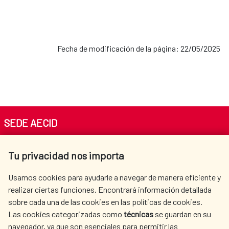
Fecha de modificación de la página: 22/05/2025
SEDE AECID
Av. Reyes Católicos 4 - 28040 Madrid
Tu privacidad nos importa
Tel. +34 900 20 30 54​​​​​​​
centro.informacion@aecid.es
Usamos cookies para ayudarle a navegar de manera eficiente y
realizar ciertas funciones. Encontrará información detallada
sobre cada una de las cookies en las políticas de cookies.
AECID
WHERE DO WE COOPERATE?
Las cookies categorizadas como
técnicas
se guardan en su
SPANISH HUMANITARIAN
PRESS ROOM
navegador, ya que son esenciales para permitir las