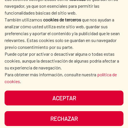
SPANISH HUMANITARIAN
PRESS ROOM
navegador, ya que son esenciales para permitir las
ACTION
funcionalidades básicas del sitio web.
También utilizamos
cookies de terceros
que nos ayudan a
CULTURE AND SCIENCE
LIBRARY
analizar cómo usted utiliza este sitio web, guardar sus
preferencias y aportar el contenido y la publicidad que le sean
relevantes. Estas cookies solo se guardan en su navegador
previo consentimiento por su parte.
Puede optar por activar o desactivar alguna o todas estas
OUR SOCIAL MEDIA
cookies, aunque la desactivación de algunas podría afectar a
su experiencia de navegación.
Para obtener más información, consulte nuestra
política de
cookies
.
ACEPTAR
TERMS OF USE
DATA PROTECTION
COOKIE POLICY
BROWSING GUIDE
RECHAZAR
ACCESSIBILITY
SITEMAP