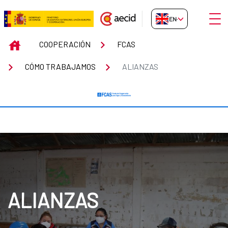
Skip to Main Content
Open
EN-GB
Alianzas
INICIO
COOPERACIÓN
FCAS
CÓMO TRABAJAMOS
ALIANZAS
ALIANZAS