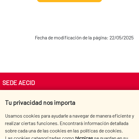
Fecha de modificación de la página: 22/05/2025
SEDE AECID
Av. Reyes Católicos 4 - 28040 Madrid
Tu privacidad nos importa
Tel. +34 900 20 30 54​​​​​​​
centro.informacion@aecid.es
Usamos cookies para ayudarle a navegar de manera eficiente y
realizar ciertas funciones. Encontrará información detallada
sobre cada una de las cookies en las políticas de cookies.
AECID
WHERE DO WE COOPERATE?
Las cookies categorizadas como
técnicas
se guardan en su