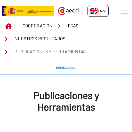
Skip to Main Content
Open
EN-GB
Publicaciones y Herramientas
INICIO
COOPERACIÓN
FCAS
NUESTROS RESULTADOS
PUBLICACIONES Y HERRAMIENTAS
Publicaciones y
Herramientas