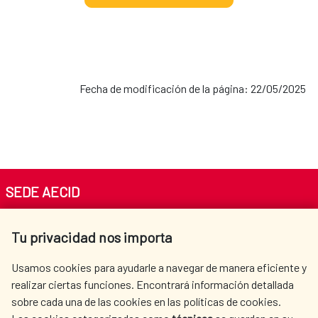
Fecha de modificación de la página: 22/05/2025
SEDE AECID
Av. Reyes Católicos 4 - 28040 Madrid
Tu privacidad nos importa
Tel. +34 900 20 30 54​​​​​​​
centro.informacion@aecid.es
Usamos cookies para ayudarle a navegar de manera eficiente y
realizar ciertas funciones. Encontrará información detallada
sobre cada una de las cookies en las políticas de cookies.
AECID
WHERE DO WE COOPERATE?