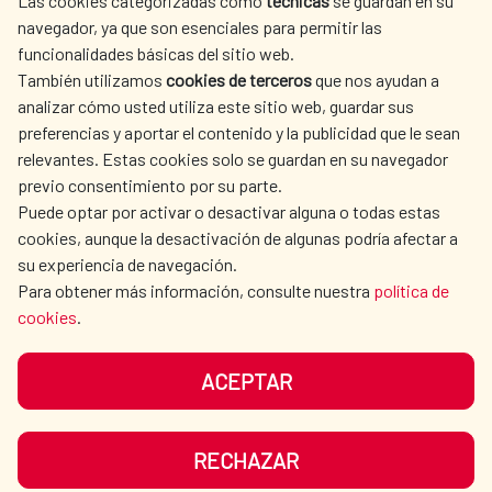
Las cookies categorizadas como
técnicas
se guardan en su
SPANISH HUMANITARIAN
PRESS ROOM
navegador, ya que son esenciales para permitir las
ACTION
funcionalidades básicas del sitio web.
También utilizamos
cookies de terceros
que nos ayudan a
CULTURE AND SCIENCE
LIBRARY
analizar cómo usted utiliza este sitio web, guardar sus
preferencias y aportar el contenido y la publicidad que le sean
relevantes. Estas cookies solo se guardan en su navegador
previo consentimiento por su parte.
Puede optar por activar o desactivar alguna o todas estas
OUR SOCIAL MEDIA
cookies, aunque la desactivación de algunas podría afectar a
su experiencia de navegación.
Para obtener más información, consulte nuestra
política de
cookies
.
ACEPTAR
TERMS OF USE
DATA PROTECTION
COOKIE POLICY
BROWSING GUIDE
RECHAZAR
ACCESSIBILITY
SITEMAP