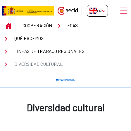
Skip to Main Content
Open
EN-GB
Diversidad cultural
INICIO
COOPERACIÓN
FCAS
QUÉ HACEMOS
LÍNEAS DE TRABAJO REGIONALES
DIVERSIDAD CULTURAL
Diversidad cultural