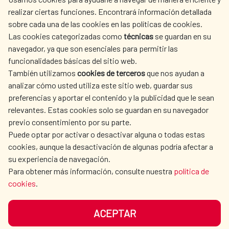
realizar ciertas funciones. Encontrará información detallada
sobre cada una de las cookies en las políticas de cookies.
AECID
WHERE DO WE COOPERATE?
Las cookies categorizadas como
técnicas
se guardan en su
SPANISH HUMANITARIAN
PRESS ROOM
navegador, ya que son esenciales para permitir las
ACTION
funcionalidades básicas del sitio web.
También utilizamos
cookies de terceros
que nos ayudan a
CULTURE AND SCIENCE
LIBRARY
analizar cómo usted utiliza este sitio web, guardar sus
preferencias y aportar el contenido y la publicidad que le sean
relevantes. Estas cookies solo se guardan en su navegador
previo consentimiento por su parte.
Puede optar por activar o desactivar alguna o todas estas
OUR SOCIAL MEDIA
cookies, aunque la desactivación de algunas podría afectar a
su experiencia de navegación.
Para obtener más información, consulte nuestra
política de
cookies
.
ACEPTAR
TERMS OF USE
DATA PROTECTION