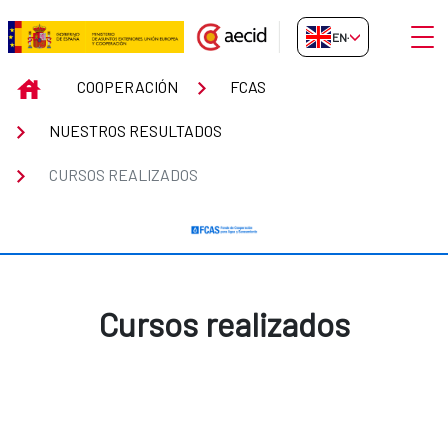
Skip to Main Content
Open
EN-GB
Cursos realizados
INICIO
COOPERACIÓN
FCAS
NUESTROS RESULTADOS
CURSOS REALIZADOS
Cursos realizados