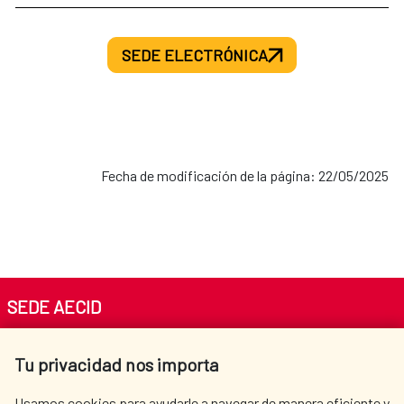
SEDE ELECTRÓNICA
Fecha de modificación de la página: 22/05/2025
SEDE AECID
Av. Reyes Católicos 4 - 28040 Madrid
Tu privacidad nos importa
Tel. +34 900 20 30 54​​​​​​​
centro.informacion@aecid.es
Usamos cookies para ayudarle a navegar de manera eficiente y