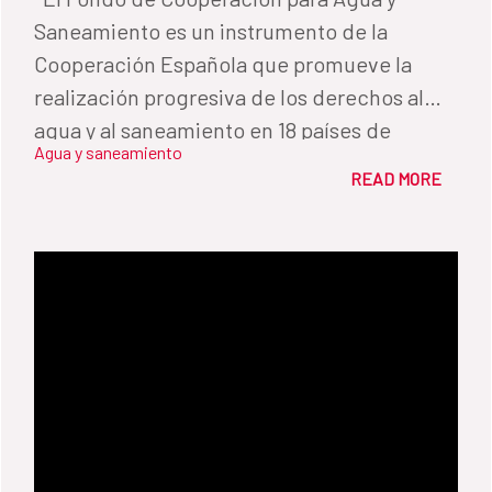
Saneamiento es un instrumento de la
Cooperación Española que promueve la
realización progresiva de los derechos al
agua y al saneamiento en 18 países de
Agua y saneamiento
América Latina y el Caribe. En este vídeo te
READ MORE
contamos el trabajo realizado desde su
puesta en marcha, en 2009.