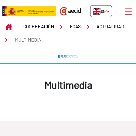
Skip to Main Content
Open
EN-GB
Multimedia
INICIO
COOPERACIÓN
FCAS
ACTUALIDAD
MULTIMEDIA
Multimedia