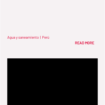
Agua y saneamiento
|
Perú
READ MORE