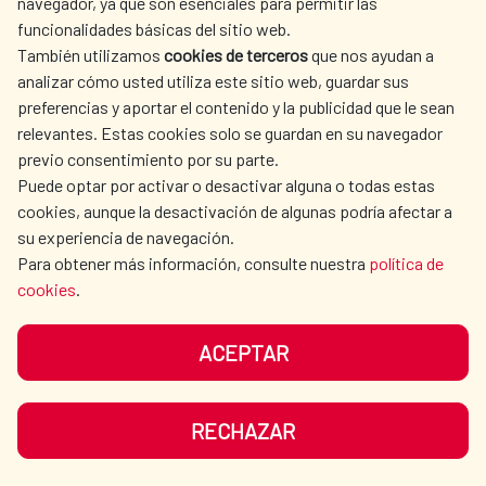
navegador, ya que son esenciales para permitir las
funcionalidades básicas del sitio web.
También utilizamos
cookies de terceros
que nos ayudan a
Cooperación Delegada
analizar cómo usted utiliza este sitio web, guardar sus
preferencias y aportar el contenido y la publicidad que le sean
Water and Sanitation Cooperation
relevantes. Estas cookies solo se guardan en su navegador
Fund
previo consentimiento por su parte.
Puede optar por activar o desactivar alguna o todas estas
AECID abroad
cookies, aunque la desactivación de algunas podría afectar a
su experiencia de navegación.
Multilateral Cooperation
Para obtener más información, consulte nuestra
política de
cookies
.
NGO Coordinator
ACEPTAR
RECHAZAR
SEE MORE SITES OF INTEREST