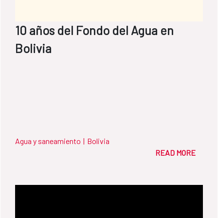
Hambre, en colaboración con Helvetas, y ha
beneficiado ya a más de 150.000 personas,
10 años del Fondo del Agua en
el 90% de ellas pertenecientes al pueblo
maya.
Bolivia
Agua y saneamiento
|
Bolivia
READ MORE