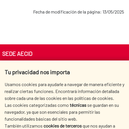
Fecha de modificación de la página: 13/05/2025
SEDE AECID
Av. Reyes Católicos 4 - 28040 Madrid
Tu privacidad nos importa
Tel. +34 900 20 30 54​​​​​​​
centro.informacion@aecid.es
Usamos cookies para ayudarle a navegar de manera eficiente y
realizar ciertas funciones. Encontrará información detallada
sobre cada una de las cookies en las políticas de cookies.
AECID
WHERE DO WE COOPERATE?
Las cookies categorizadas como
técnicas
se guardan en su
SPANISH HUMANITARIAN
PRESS ROOM
navegador, ya que son esenciales para permitir las
ACTION
funcionalidades básicas del sitio web.
También utilizamos
cookies de terceros
que nos ayudan a
CULTURE AND SCIENCE
LIBRARY