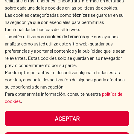
realizar ciertas funciones. Encontrará información detallada
sobre cada una de las cookies en las políticas de cookies.
AECID
WHERE DO WE COOPERATE?
Las cookies categorizadas como
técnicas
se guardan en su
SPANISH HUMANITARIAN
PRESS ROOM
navegador, ya que son esenciales para permitir las
ACTION
funcionalidades básicas del sitio web.
También utilizamos
cookies de terceros
que nos ayudan a
CULTURE AND SCIENCE
LIBRARY
analizar cómo usted utiliza este sitio web, guardar sus
preferencias y aportar el contenido y la publicidad que le sean
relevantes. Estas cookies solo se guardan en su navegador
previo consentimiento por su parte.
Puede optar por activar o desactivar alguna o todas estas
OUR SOCIAL MEDIA
cookies, aunque la desactivación de algunas podría afectar a
su experiencia de navegación.
Para obtener más información, consulte nuestra
política de
cookies
.
ACEPTAR
TERMS OF USE
DATA PROTECTION
COOKIE POLICY
BROWSING GUIDE