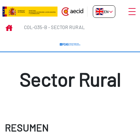
Skip to Main Content
Open
EN-GB
COL-035-B - Sector Rural
INICIO
COL-035-B - SECTOR RURAL
Sector Rural
RESUMEN