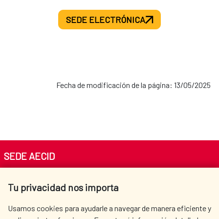
SEDE ELECTRÓNICA
Fecha de modificación de la página: 13/05/2025
SEDE AECID
Av. Reyes Católicos 4 - 28040 Madrid
Tu privacidad nos importa
Tel. +34 900 20 30 54​​​​​​​
centro.informacion@aecid.es
Usamos cookies para ayudarle a navegar de manera eficiente y