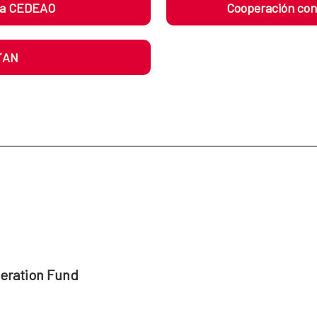
 la CEDEAO
Cooperación con
´AN
peration Fund