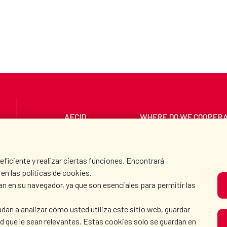
AECID
WHERE DO WE COOPER
PRESS ROOM
CULTURE AND SCIEN
iciente y realizar ciertas funciones. Encontrará
en las políticas de cookies.
an en su navegador, ya que son esenciales para permitir las
O
dan a analizar cómo usted utiliza este sitio web, guardar
dad que le sean relevantes. Estas cookies solo se guardan en