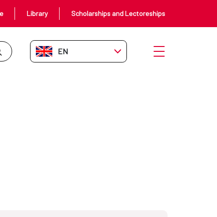
ce
Library
Scholarships and Lectoreships
EN-GB
Open menu