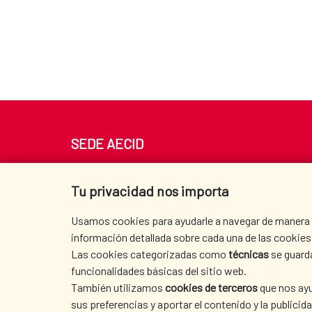
SEDE AECID
Av. Reyes Católicos 4 - 28040 Madrid
Tel. +34 900 20 30 54​​​​​​​
Tu privacidad nos importa
centro.informacion@aecid.es
Usamos cookies para ayudarle a navegar de manera ef
información detallada sobre cada una de las cookies 
Las cookies categorizadas como
técnicas
se guard
funcionalidades básicas del sitio web.
También utilizamos
cookies de terceros
que nos ayu
sus preferencias y aportar el contenido y la publici