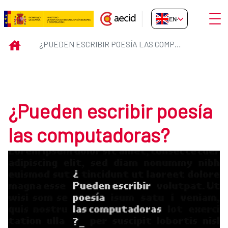
Skip to Main Content
Open
EN-GB
¿Pueden escribir poesía las co
INICIO
¿PUEDEN ESCRIBIR POESÍA LAS COMPUTADORAS?
¿Pueden escribir poesía
las computadoras?