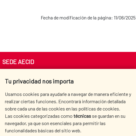
Fecha de modificación de la página: 11/06/2025
SEDE AECID
Av. Reyes Católicos 4 - 28040 Madrid
Tu privacidad nos importa
Tel. +34 900 20 30 54​​​​​​​
centro.informacion@aecid.es
Usamos cookies para ayudarle a navegar de manera eficiente y
realizar ciertas funciones. Encontrará información detallada
sobre cada una de las cookies en las políticas de cookies.
AECID
WHERE DO WE COOPERATE?
Las cookies categorizadas como
técnicas
se guardan en su
SPANISH HUMANITARIAN
PRESS ROOM
navegador, ya que son esenciales para permitir las
ACTION
funcionalidades básicas del sitio web.