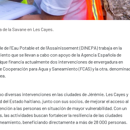
a de la Savane en Les Cayes.
e de l’Eau Potable et de l’Assainissement (DINEPA) trabaja en la
ento que se llevan a cabo con apoyo de la Agencia Española de
D)que financia actualmente dos intervenciones de envergadura en
o de Cooperación para Agua y Saneamiento (FCAS) y la otra, denomina
pea.
bo diversas intervenciones en las ciudades de Jérémie, Les Cayes y
ad del Estado haitiano, junto con sus socios, de mejorar el acceso al
ención a las personas en situación de mayor vulnerabilidad. Con un
 las actividades buscan fortalecer la resiliencia de las ciudades
 saneamiento, beneficiando directamente a más de 28 000 personas.