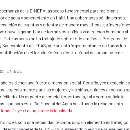
gobernanza de la DINEPA, aspecto fundamental para mejorar la
ector de agua y saneamiento en Haití. Una gobernanza sólida permite
a rendición de cuentas y orientar de manera más eficaz las inversione
ontribuye a garantizar de forma sostenible los derechos humanos al
n. Este aspecto se ha trabajado sobre todo gracias al Programa de
 y Saneamiento del FCAS, que se está implementando en todos los
ontribución en el fortalecimiento institucional del organismo de
SOSTENIBLE
trabajos tienen una fuerte dimensión social. Contribuyen a reducir las
os, especialmente para las mujeres y las niñas, quienes a menudo s
iciliario. Un aspecto de crucial importancia, tal y como señala la
s, que para este Día Mundial del Agua ha situado la relación entre
Donde fluye el agua, crece la igualdad»
.
nto no es solo una necesidad técnica, sino un elemento estratégico
il, director general de la DINEPA, subrayando que no se puede pensar