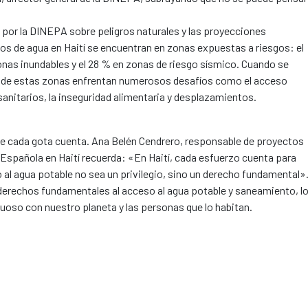
s por la DINEPA sobre peligros naturales y las proyecciones
tos de agua en Haití se encuentran en zonas expuestas a riesgos: el
zonas inundables y el 28 % en zonas de riesgo sísmico. Cuando se
s de estas zonas enfrentan numerosos desafíos como el acceso
sanitarios, la inseguridad alimentaria y desplazamientos.
que cada gota cuenta. Ana Belén Cendrero, responsable de proyectos
Española en Haití recuerda: «En Haití, cada esfuerzo cuenta para
so al agua potable no sea un privilegio, sino un derecho fundamental»
 derechos fundamentales al acceso al agua potable y saneamiento, l
etuoso con nuestro planeta y las personas que lo habitan.