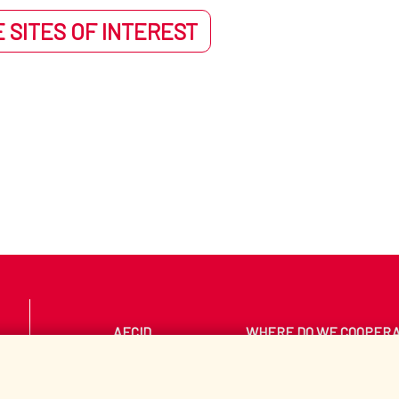
 SITES OF INTEREST
AECID
WHERE DO WE COOPER