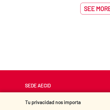
SEE MORE
SEDE AECID
Av. Reyes Católicos 4 - 28040 Madrid
Tel. +34 900 20 30 54​​​​​​​
Tu privacidad nos importa
centro.informacion@aecid.es