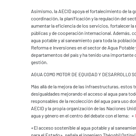
Asimismo, la AECID apoya el fortalecimiento de la 
coordinación, la planificación y la regulación del s
aumentar la eficiencia de los servicios, fortalecer l
públicas y de cooperación internacional. Además, c
agua potable y al saneamiento para toda la població
Reforma e Inversiones en el sector de Agua Potable
departamentos del país y ha tenido una importante c
gestión.
AGUA COMO MOTOR DE EQUIDAD Y DESARROLLO 
Más allá de la mejora de las infraestructuras, estos 
desigualdades mejorando el acceso al agua para tod
responsables de la recolección del agua para uso dom
AECID y la propia organización de las Naciones Unida
agua y género en el centro del debate con el lema: «
«El acceso sostenible al agua potable y al saneamie
para el Estado», señala el ingeniero Théophil Ostinv