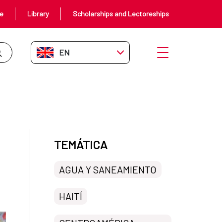
ce
Library
Scholarships and Lectoreships
EN-GB
Open menu
agua
TEMÁTICA
AGUA Y SANEAMIENTO
HAITÍ