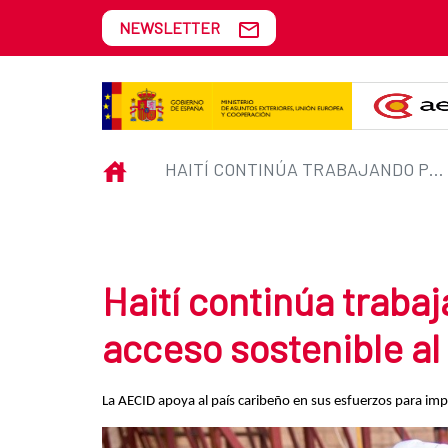
Skip to Main Content
NEWSLETTER
Haití continúa trabajando para f
INICIO
HAITÍ CONTINÚA TRABAJANDO PARA FOMENTAR EL ACCESO SOSTENIBLE AL AGUA
Haití continúa traba
acceso sostenible al
La AECID apoya al país caribeño en sus esfuerzos para impul