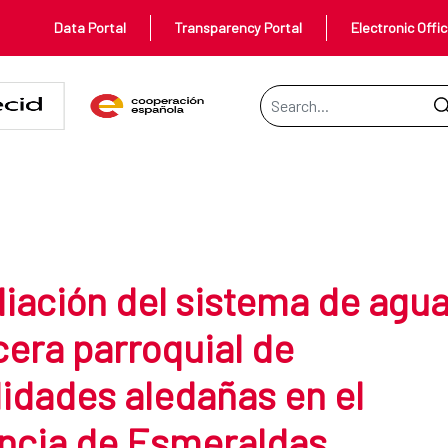
Data Portal
Transparency Portal
Electronic Offi
Search Bar
iación del sistema de agu
cera parroquial de
lidades aledañas en el
incia de Esmeraldas