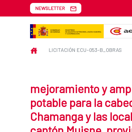
Skip to Main Content
NEWSLETTER
Licitación ECU-053-B_obras
INICIO
LICITACIÓN ECU-053-B_OBRAS
mejoramiento y ampl
potable para la cabe
Chamanga y las loca
cantón Muisne, prov