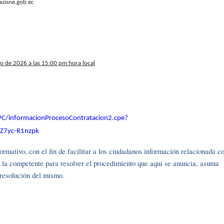
isne.gob.ec
nio de 2026 a las 15:00 pm hora local
PC/informacionProcesoContratacion2.cpe?
Z7yc-R1nzpk
rmativo, con el fin de facilitar a los ciudadanos información relacionada c
r la competente para resolver el procedimiento que aquí se anuncia, asuma
y resolución del mismo.