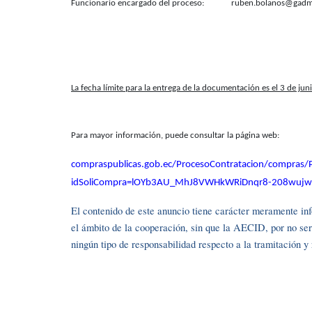
Funcionario encargado del proceso: ruben.bolanos@gadmu
La fecha límite para la entrega de la documentación es el 3 de ju
Para mayor información, puede consultar la página web:
compraspublicas.gob.ec/ProcesoContratacion/compras/
idSoliCompra=lOYb3AU_MhJ8VWHkWRiDnqr8-208wujw
El contenido de este anuncio tiene carácter meramente info
el ámbito de la cooperación, sin que la AECID, por no se
ningún tipo de responsabilidad respecto a la tramitación 