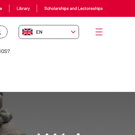
ce
Library
Scholarships and Lectoreships
EN-GB
Open menu
MOS?