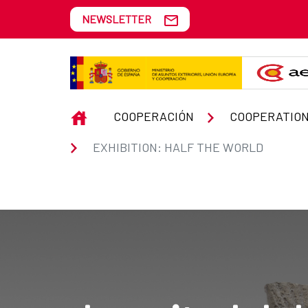
Skip to Main Content
NEWSLETTER
EXHIBITION: HALF THE WORLD
INICIO
COOPERACIÓN
COOPERATION
EXHIBITION: HALF THE WORLD