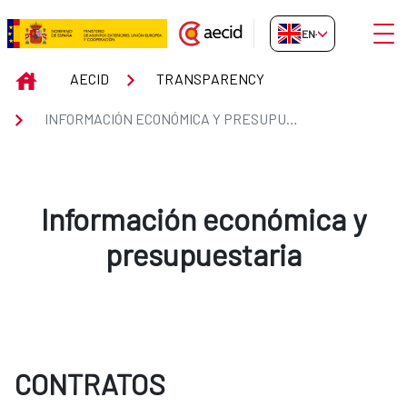
Skip to Main Content
Open
EN-GB
Información económica y presup
INICIO
AECID
TRANSPARENCY
INFORMACIÓN ECONÓMICA Y PRESUPUESTARIA
Información económica y
presupuestaria
CONTRATOS