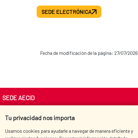
SEDE ELECTRÓNICA
Fecha de modificación de la página: 27/07/2026
SEDE AECID
Av. Reyes Católicos 4 - 28040 Madrid
Tu privacidad nos importa
Tel. +34 900 20 30 54​​​​​​​
centro.informacion@aecid.es
Usamos cookies para ayudarle a navegar de manera eficiente y