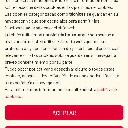
realizar ciertas funciones. Encontrará información detallada
sobre cada una de las cookies en las políticas de cookies.
AECID
WHERE DO WE COOPERATE?
Las cookies categorizadas como
técnicas
se guardan en su
SPANISH HUMANITARIAN
PRESS ROOM
navegador, ya que son esenciales para permitir las
ACTION
funcionalidades básicas del sitio web.
CULTURE AND SCIENCE
LIBRARY
También utilizamos
cookies de terceros
que nos ayudan a
analizar cómo usted utiliza este sitio web, guardar sus
preferencias y aportar el contenido y la publicidad que le sean
relevantes. Estas cookies solo se guardan en su navegador
previo consentimiento por su parte.
Puede optar por activar o desactivar alguna o todas estas
OUR SOCIAL MEDIA
cookies, aunque la desactivación de algunas podría afectar a
su experiencia de navegación.
Para obtener más información, consulte nuestra
política de
cookies
.
ACEPTAR
TERMS OF USE
DATA PROTECTION
COOKIE POLICY
BROWSING GUIDE