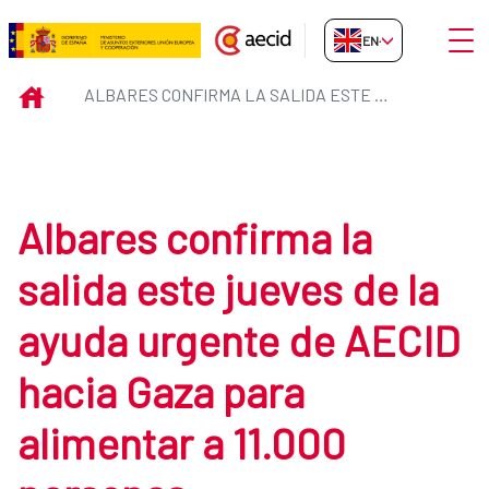
Skip to Main Content
Open
EN-GB
Albares confirma la salida este 
INICIO
ALBARES CONFIRMA LA SALIDA ESTE JUEVES DE LA AYUDA URGENTE DE AECID HACIA GAZA PARA ALIMENTAR A 11.000 PERSONAS
Albares confirma la
salida este jueves de la
ayuda urgente de AECID
hacia Gaza para
alimentar a 11.000