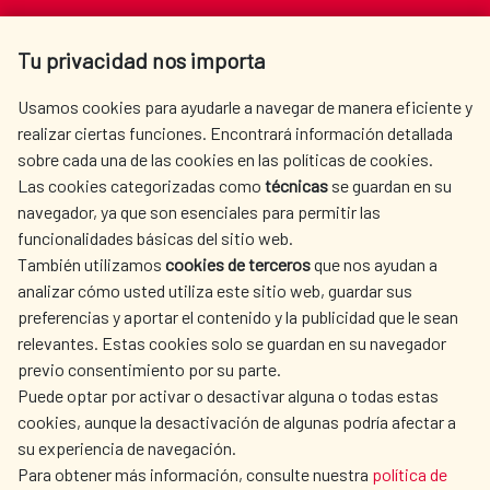
Av. Reyes Católicos 4 - 28040 Madrid
Tu privacidad nos importa
Tel. +34 900 20 30 54​​​​​​​
centro.informacion@aecid.es
Usamos cookies para ayudarle a navegar de manera eficiente y
realizar ciertas funciones. Encontrará información detallada
sobre cada una de las cookies en las políticas de cookies.
AECID
WHERE DO WE COOPERATE?
Las cookies categorizadas como
técnicas
se guardan en su
SPANISH HUMANITARIAN
PRESS ROOM
navegador, ya que son esenciales para permitir las
ACTION
funcionalidades básicas del sitio web.
CULTURE AND SCIENCE
LIBRARY
También utilizamos
cookies de terceros
que nos ayudan a
analizar cómo usted utiliza este sitio web, guardar sus
preferencias y aportar el contenido y la publicidad que le sean
relevantes. Estas cookies solo se guardan en su navegador
previo consentimiento por su parte.
Puede optar por activar o desactivar alguna o todas estas
OUR SOCIAL MEDIA
cookies, aunque la desactivación de algunas podría afectar a
su experiencia de navegación.
Para obtener más información, consulte nuestra
política de