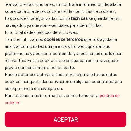
realizar ciertas funciones. Encontrará información detallada
sobre cada una de las cookies en las políticas de cookies.
AECID
WHERE DO WE COOPERATE?
Las cookies categorizadas como
técnicas
se guardan en su
SPANISH HUMANITARIAN
PRESS ROOM
navegador, ya que son esenciales para permitir las
ACTION
funcionalidades básicas del sitio web.
CULTURE AND SCIENCE
LIBRARY
También utilizamos
cookies de terceros
que nos ayudan a
analizar cómo usted utiliza este sitio web, guardar sus
preferencias y aportar el contenido y la publicidad que le sean
relevantes. Estas cookies solo se guardan en su navegador
previo consentimiento por su parte.
Puede optar por activar o desactivar alguna o todas estas
OUR SOCIAL MEDIA
cookies, aunque la desactivación de algunas podría afectar a
su experiencia de navegación.
Para obtener más información, consulte nuestra
política de
cookies
.
ACEPTAR
TERMS OF USE
DATA PROTECTION