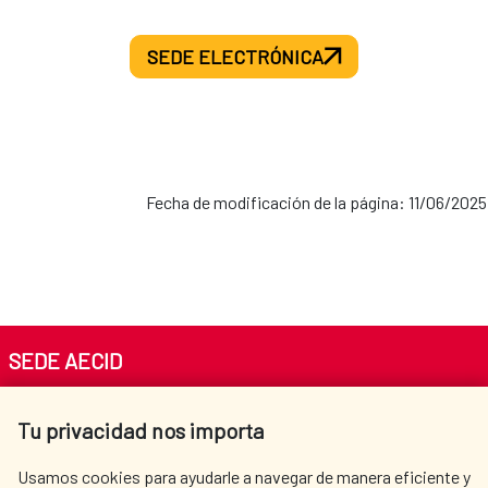
SEDE ELECTRÓNICA
Fecha de modificación de la página: 11/06/2025
SEDE AECID
Av. Reyes Católicos 4 - 28040 Madrid
Tu privacidad nos importa
Tel. +34 900 20 30 54​​​​​​​
centro.informacion@aecid.es
Usamos cookies para ayudarle a navegar de manera eficiente y