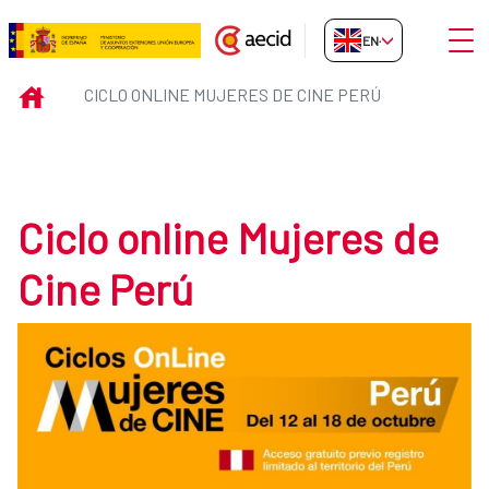
Skip to Main Content
Open
EN-GB
Ciclo online Mujeres de Cine Per
INICIO
CICLO ONLINE MUJERES DE CINE PERÚ
Ciclo online Mujeres de
Cine Perú