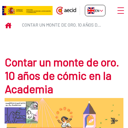
Skip to Main Content
Open
EN-GB
Contar un monte de oro. 10 años
INICIO
CONTAR UN MONTE DE ORO. 10 AÑOS DE CÓMIC EN LA ACADEMIA
Contar un monte de oro.
10 años de cómic en la
Academia