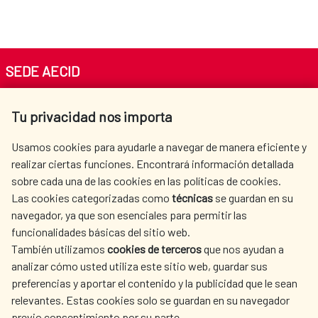
SEDE AECID
Av. Reyes Católicos 4 - 28040 Madrid
Tu privacidad nos importa
Tel. +34 900 20 30 54​​​​​​​
centro.informacion@aecid.es
Usamos cookies para ayudarle a navegar de manera eficiente y
realizar ciertas funciones. Encontrará información detallada
sobre cada una de las cookies en las políticas de cookies.
AECID
WHERE DO WE COOPERATE?
Las cookies categorizadas como
técnicas
se guardan en su
SPANISH HUMANITARIAN
PRESS ROOM
navegador, ya que son esenciales para permitir las
ACTION
funcionalidades básicas del sitio web.
CULTURE AND SCIENCE
LIBRARY
También utilizamos
cookies de terceros
que nos ayudan a
analizar cómo usted utiliza este sitio web, guardar sus
preferencias y aportar el contenido y la publicidad que le sean
relevantes. Estas cookies solo se guardan en su navegador
previo consentimiento por su parte.