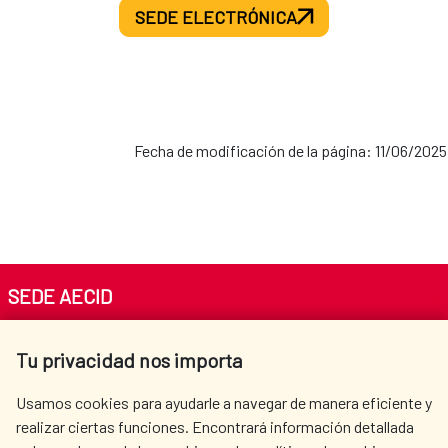
SEDE ELECTRÓNICA
Fecha de modificación de la página: 11/06/2025
SEDE AECID
Av. Reyes Católicos 4 - 28040 Madrid
Tu privacidad nos importa
Tel. +34 900 20 30 54​​​​​​​
centro.informacion@aecid.es
Usamos cookies para ayudarle a navegar de manera eficiente y
realizar ciertas funciones. Encontrará información detallada