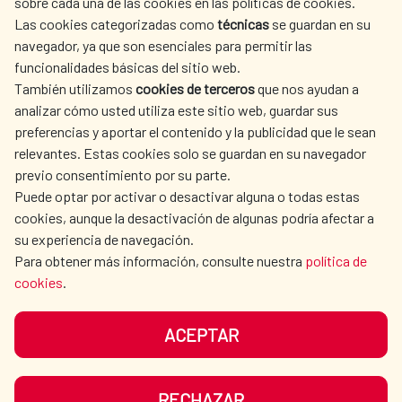
sobre cada una de las cookies en las políticas de cookies.
AECID
WHERE DO WE COOPERATE?
Las cookies categorizadas como
técnicas
se guardan en su
SPANISH HUMANITARIAN
PRESS ROOM
navegador, ya que son esenciales para permitir las
ACTION
funcionalidades básicas del sitio web.
CULTURE AND SCIENCE
LIBRARY
También utilizamos
cookies de terceros
que nos ayudan a
analizar cómo usted utiliza este sitio web, guardar sus
preferencias y aportar el contenido y la publicidad que le sean
relevantes. Estas cookies solo se guardan en su navegador
previo consentimiento por su parte.
Puede optar por activar o desactivar alguna o todas estas
OUR SOCIAL MEDIA
cookies, aunque la desactivación de algunas podría afectar a
su experiencia de navegación.
Para obtener más información, consulte nuestra
política de
cookies
.
ACEPTAR
TERMS OF USE
DATA PROTECTION
COOKIE POLICY
BROWSING GUIDE
RECHAZAR