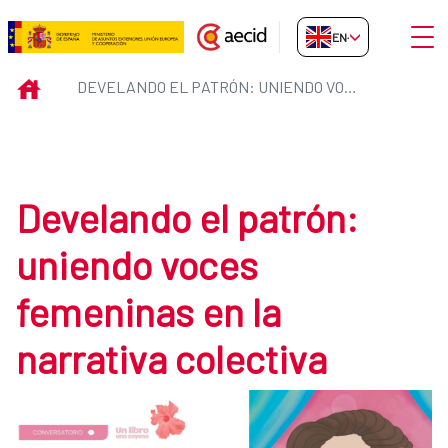
Skip to Main Content
Open
EN-GB
Develando el patrón: uniendo voc
INICIO
DEVELANDO EL PATRÓN: UNIENDO VOCES FEMENINAS EN LA NARRATIVA COLECTIVA
Develando el patrón:
uniendo voces
femeninas en la
narrativa colectiva