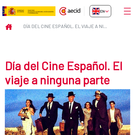
Skip to Main Content
Open
EN-GB
Día del Cine Español. El viaje a 
INICIO
DÍA DEL CINE ESPAÑOL. EL VIAJE A NINGUNA PARTE
Día del Cine Español. El
viaje a ninguna parte