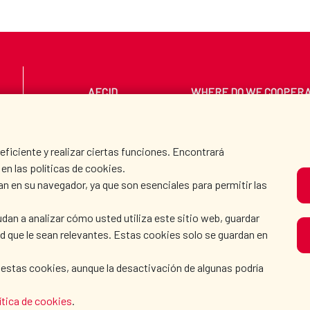
AECID
WHERE DO WE COOPER
PRESS ROOM
CULTURE AND SCIEN
iciente y realizar ciertas funciones. Encontrará
en las políticas de cookies.
an en su navegador, ya que son esenciales para permitir las
O
dan a analizar cómo usted utiliza este sitio web, guardar
dad que le sean relevantes. Estas cookies solo se guardan en
 estas cookies, aunque la desactivación de algunas podría
ítica de cookies
.
KIE POLICY
|
BROWSING GUIDE
|
ACCESSIBILITY
|
S