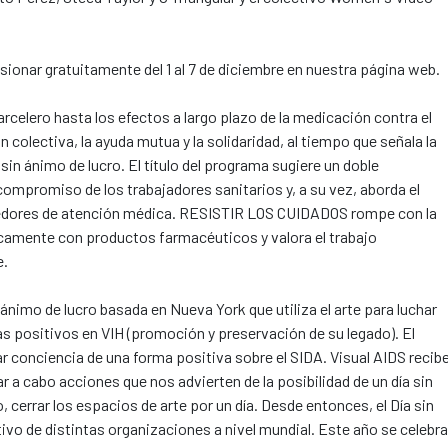
isionar gratuitamente del 1 al 7 de diciembre en nuestra página web.
rcelero hasta los efectos a largo plazo de la medicación contra el
olectiva, la ayuda mutua y la solidaridad, al tiempo que señala la
sin ánimo de lucro. El título del programa sugiere un doble
 compromiso de los trabajadores sanitarios y, a su vez, aborda el
eedores de atención médica. RESISTIR LOS CUIDADOS rompe con la
camente con productos farmacéuticos y valora el trabajo
e.
ánimo de lucro basada en Nueva York que utiliza el arte para luchar
tas positivos en VIH (promoción y preservación de su legado). El
ar conciencia de una forma positiva sobre el SIDA. Visual AIDS recib
r a cabo acciones que nos advierten de la posibilidad de un día sin
o, cerrar los espacios de arte por un día. Desde entonces, el Día sin
ivo de distintas organizaciones a nivel mundial. Este año se celebra