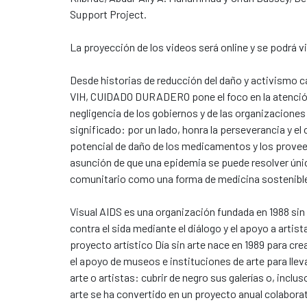
Support Project.
La proyección de los videos será online y se podrá v
Desde historias de reducción del daño y activismo ca
VIH, CUIDADO DURADERO pone el foco en la atención c
negligencia de los gobiernos y de las organizaciones 
significado: por un lado, honra la perseverancia y el
potencial de daño de los medicamentos y los prov
asunción de que una epidemia se puede resolver úni
comunitario como una forma de medicina sostenibl
Visual AIDS es una organización fundada en 1988 sin 
contra el sida mediante el diálogo y el apoyo a artis
proyecto artístico Día sin arte nace en 1989 para cre
el apoyo de museos e instituciones de arte para lleva
arte o artistas: cubrir de negro sus galerías o, inclus
arte se ha convertido en un proyecto anual colaborat