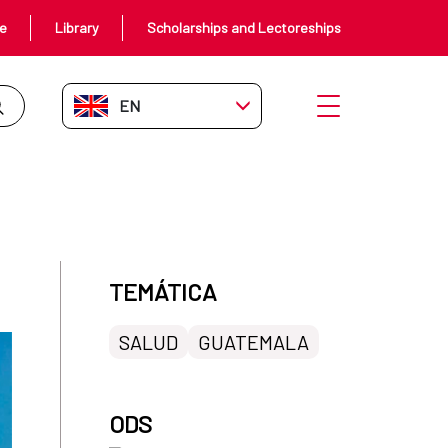
ce
Library
Scholarships and Lectoreships
EN-GB
Open menu
TEMÁTICA
SALUD
GUATEMALA
ODS