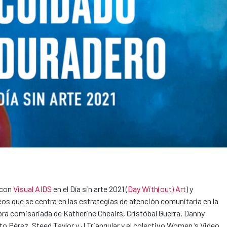
 con
Visual AIDS
en el Día sin arte 2021 (
Day With(out) Art
) y
que se centra en las estrategias de atención comunitaria en la
bra comisariada de Katherine Cheairs, Cristóbal Guerra, Danny
o Pérez, Steed Taylor y J Triangular y el colectivo Women ‘s Video