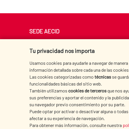
SEDE AECID
Av. Reyes Católicos 4 - 28040 Madrid
Tel. +34 900 20 30 54​​​​​​​
Tu privacidad nos importa
centro.informacion@aecid.es
Usamos cookies para ayudarle a navegar de manera ef
información detallada sobre cada una de las cookies 
Las cookies categorizadas como
técnicas
se guard
funcionalidades básicas del sitio web.
También utilizamos
cookies de terceros
que nos ayu
sus preferencias y aportar el contenido y la publici
su navegador previo consentimiento por su parte.
Puede optar por activar o desactivar alguna o todas
afectar a su experiencia de navegación.
Para obtener más información, consulte nuestra
pol
TERMS OF USE
|
DATA PROTECTION
|
COO