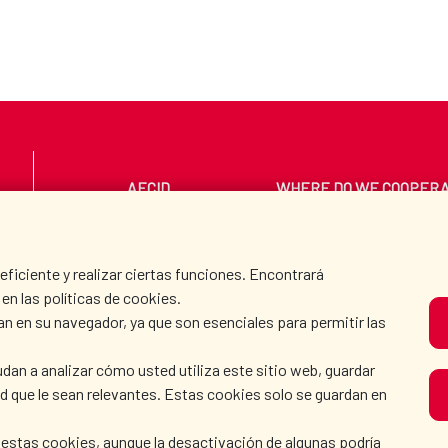
AECID
WHERE DO WE COOPER
PRESS ROOM
CULTURE AND SCIEN
iciente y realizar ciertas funciones. Encontrará
en las políticas de cookies.
an en su navegador, ya que son esenciales para permitir las
O
dan a analizar cómo usted utiliza este sitio web, guardar
dad que le sean relevantes. Estas cookies solo se guardan en
 estas cookies, aunque la desactivación de algunas podría