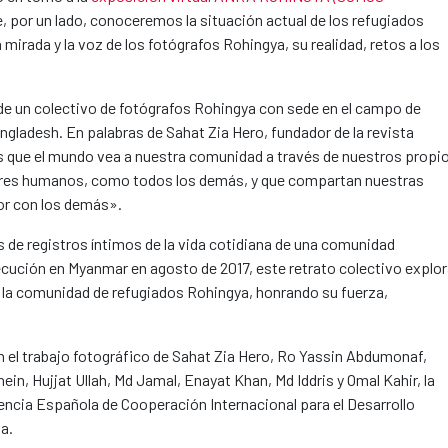
e, por un lado, conoceremos la situación actual de los refugiados
 mirada y la voz de los fotógrafos Rohingya, su realidad, retos a los
 de un colectivo de fotógrafos Rohingya con sede en el campo de
gladesh. En palabras de Sahat Zia Hero, fundador de la revista
que el mundo vea a nuestra comunidad a través de nuestros propi
res humanos, como todos los demás, y que compartan nuestras
or con los demás».
s de registros íntimos de la vida cotidiana de una comunidad
secución en Myanmar en agosto de 2017, este retrato colectivo explo
 la comunidad de refugiados Rohingya, honrando su fuerza,
 el trabajo fotográfico de Sahat Zia Hero, Ro Yassin Abdumonaf,
n, Hujjat Ullah, Md Jamal, Enayat Khan, Md Iddris y Omal Kahir, la
gencia Española de Cooperación Internacional para el Desarrollo
a.