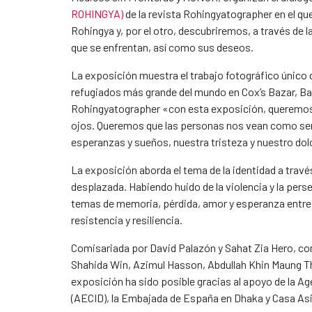
ROHINGYA)
de la revista Rohingyatographer en el qu
Rohingya y, por el otro, descubriremos, a través de la
que se enfrentan, así como sus deseos.
La exposición muestra el trabajo fotográfico único
refugiados más grande del mundo en Cox’s Bazar, Ban
Rohingyatographer «con esta exposición, queremos 
ojos. Queremos que las personas nos vean como se
esperanzas y sueños, nuestra tristeza y nuestro dol
La exposición aborda el tema de la identidad a travé
desplazada. Habiendo huido de la violencia y la per
temas de memoria, pérdida, amor y esperanza entre
resistencia y resiliencia.
Comisariada por David Palazón y Sahat Zia Hero, con
Shahida Win, Azimul Hasson, Abdullah Khin Maung Thei
exposición ha sido posible gracias al apoyo de la A
(AECID), la Embajada de España en Dhaka y Casa Asi