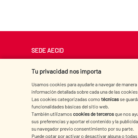
SEDE AECID
Av. Reyes Católicos 4 - 28040 Madrid
Tel. +34 900 20 30 54​​​​​​​
Tu privacidad nos importa
centro.informacion@aecid.es
Usamos cookies para ayudarle a navegar de manera ef
información detallada sobre cada una de las cookies 
Las cookies categorizadas como
técnicas
se guard
funcionalidades básicas del sitio web.
También utilizamos
cookies de terceros
que nos ayu
sus preferencias y aportar el contenido y la publici
su navegador previo consentimiento por su parte.
Puede optar por activar o desactivar alguna o todas