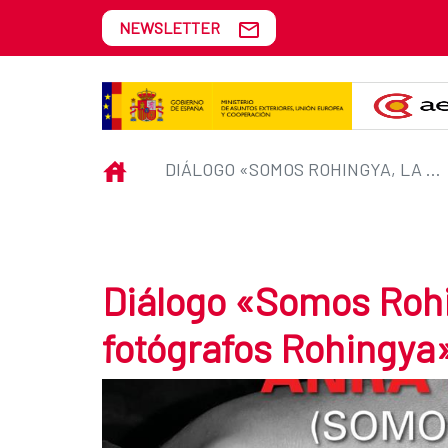
Skip to Main Content
NEWSLETTER
Diálogo «Somos Rohingya, la mir
INICIO
DIÁLOGO «SOMOS ROHINGYA, LA MIRADA DE LOS FOTÓGRAFOS ROHINGYA»
Diálogo «Somos Rohi
fotógrafos Rohingya