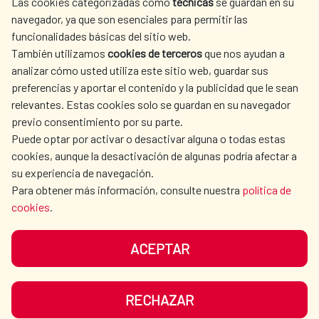
Las cookies categorizadas como
técnicas
se guardan en su
SPANISH HUMANITARIAN
PRESS ROOM
navegador, ya que son esenciales para permitir las
ACTION
funcionalidades básicas del sitio web.
CULTURE AND SCIENCE
LIBRARY
También utilizamos
cookies de terceros
que nos ayudan a
analizar cómo usted utiliza este sitio web, guardar sus
preferencias y aportar el contenido y la publicidad que le sean
relevantes. Estas cookies solo se guardan en su navegador
previo consentimiento por su parte.
Puede optar por activar o desactivar alguna o todas estas
OUR SOCIAL MEDIA
cookies, aunque la desactivación de algunas podría afectar a
su experiencia de navegación.
Para obtener más información, consulte nuestra
política de
cookies
.
ACEPTAR
TERMS OF USE
DATA PROTECTION
COOKIE POLICY
BROWSING GUIDE
RECHAZAR
ACCESSIBILITY
SITEMAP