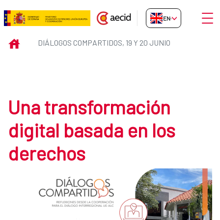
Skip to Main Content
Open
EN-GB
Diálogos Compartidos, 19 y 20 ju
INICIO
DIÁLOGOS COMPARTIDOS, 19 Y 20 JUNIO
Una transformación
digital basada en los
derechos