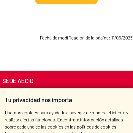
Fecha de modificación de la página: 11/06/2025
SEDE AECID
Av. Reyes Católicos 4 - 28040 Madrid
Tu privacidad nos importa
Tel. +34 900 20 30 54​​​​​​​
centro.informacion@aecid.es
Usamos cookies para ayudarle a navegar de manera eficiente y
realizar ciertas funciones. Encontrará información detallada
sobre cada una de las cookies en las políticas de cookies.
AECID
WHERE DO WE COOPERATE?