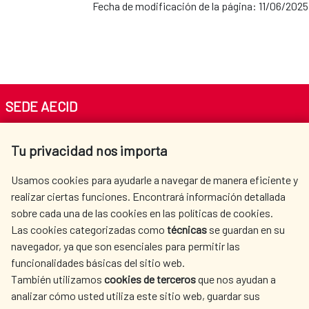
Fecha de modificación de la página: 11/06/2025
SEDE AECID
Av. Reyes Católicos 4 - 28040 Madrid
Tu privacidad nos importa
Tel. +34 900 20 30 54​​​​​​​
centro.informacion@aecid.es
Usamos cookies para ayudarle a navegar de manera eficiente y
realizar ciertas funciones. Encontrará información detallada
sobre cada una de las cookies en las políticas de cookies.
AECID
WHERE DO WE COOPERATE?
Las cookies categorizadas como
técnicas
se guardan en su
SPANISH HUMANITARIAN
PRESS ROOM
navegador, ya que son esenciales para permitir las
ACTION
funcionalidades básicas del sitio web.
CULTURE AND SCIENCE
LIBRARY
También utilizamos
cookies de terceros
que nos ayudan a
analizar cómo usted utiliza este sitio web, guardar sus