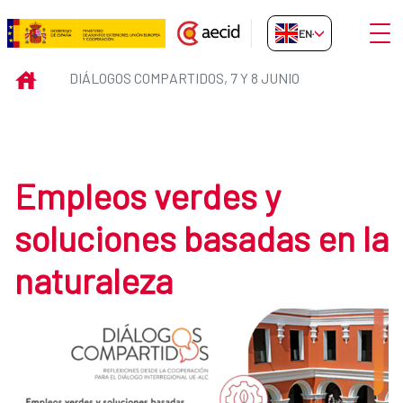
Skip to Main Content
Open
EN-GB
Diálogos Compartidos, 7 y 8 juni
INICIO
DIÁLOGOS COMPARTIDOS, 7 Y 8 JUNIO
Empleos verdes y
soluciones basadas en la
naturaleza