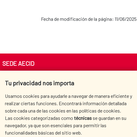
Fecha de modificación de la página: 11/06/2025
SEDE AECID
Av. Reyes Católicos 4 - 28040 Madrid
Tu privacidad nos importa
Tel. +34 900 20 30 54​​​​​​​
centro.informacion@aecid.es
Usamos cookies para ayudarle a navegar de manera eficiente y
realizar ciertas funciones. Encontrará información detallada
sobre cada una de las cookies en las políticas de cookies.
AECID
WHERE DO WE COOPERATE?
Las cookies categorizadas como
técnicas
se guardan en su
SPANISH HUMANITARIAN
PRESS ROOM
navegador, ya que son esenciales para permitir las
ACTION
funcionalidades básicas del sitio web.