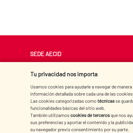
SEDE AECID
Av. Reyes Católicos 4 - 28040 Madrid
Tel. +34 900 20 30 54​​​​​​​
Tu privacidad nos importa
centro.informacion@aecid.es
Usamos cookies para ayudarle a navegar de manera ef
información detallada sobre cada una de las cookies 
Las cookies categorizadas como
técnicas
se guard
funcionalidades básicas del sitio web.
También utilizamos
cookies de terceros
que nos ayu
sus preferencias y aportar el contenido y la publici
su navegador previo consentimiento por su parte.