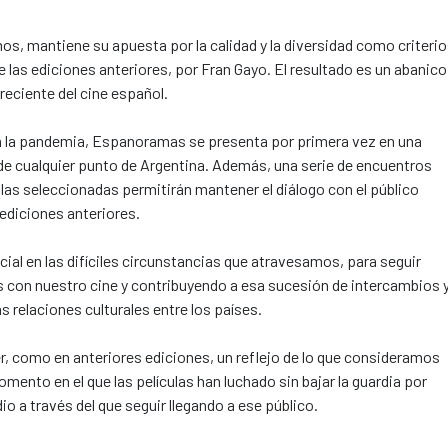
s, mantiene su apuesta por la calidad y la diversidad como criteri
as ediciones anteriores, por Fran Gayo. El resultado es un abanico
reciente del cine español.
a la pandemia, Espanoramas se presenta por primera vez en una
esde cualquier punto de Argentina. Además, una serie de encuentros
ulas seleccionadas permitirán mantener el diálogo con el público
 ediciones anteriores.
al en las difíciles circunstancias que atravesamos, para seguir
s con nuestro cine y contribuyendo a esa sucesión de intercambios 
s relaciones culturales entre los países.
, como en anteriores ediciones, un reflejo de lo que consideramos
ento en el que las películas han luchado sin bajar la guardia por
o a través del que seguir llegando a ese público.