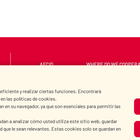
AECID
WHERE DO WE COOPER
PRESS ROOM
CULTURE AND SCIEN
iciente y realizar ciertas funciones. Encontrará
en las políticas de cookies.
an en su navegador, ya que son esenciales para permitir las
O
dan a analizar cómo usted utiliza este sitio web, guardar
dad que le sean relevantes. Estas cookies solo se guardan en