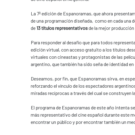
La 7ª edición de Espanoramas, que ahora presentamo
de una programación diseñada, como en cada una de l
de
13 títulos representativos
de la mejor producción 
Para responder al desafío que para todos represent
edición virtual, con acceso gratuito a los títulos d
virtuales con cineastas y protagonistas de las pelíc
argentino, que también ha sido seña de identidad en
Deseamos, por fin, que Espanoramas sirva, en especi
reforzando el vínculo de los espectadores argentino
miradas recíprocas a través del cual se construyen la
El programa de Espanoramas de este año intenta ser
más representativo del cine español durante este mom
encontrar un público y por encontrar también un medi