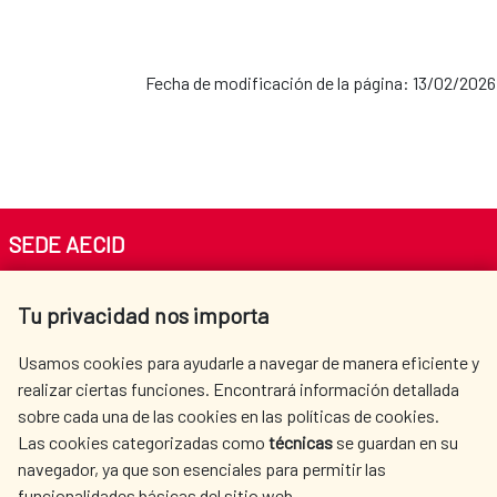
Fecha de modificación de la página: 13/02/2026
SEDE AECID
Av. Reyes Católicos 4 - 28040 Madrid
Tu privacidad nos importa
Tel. +34 900 20 30 54​​​​​​​
centro.informacion@aecid.es
Usamos cookies para ayudarle a navegar de manera eficiente y
realizar ciertas funciones. Encontrará información detallada
sobre cada una de las cookies en las políticas de cookies.
AECID
WHERE DO WE COOPERATE?
Las cookies categorizadas como
técnicas
se guardan en su
SPANISH HUMANITARIAN
PRESS ROOM
navegador, ya que son esenciales para permitir las
ACTION
funcionalidades básicas del sitio web.