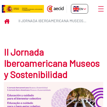
Skip to Main Content
Open
EN-GB
II Jornada Iberoamericana Museo
INICIO
II JORNADA IBEROAMERICANA MUSEOS Y SOSTENIBILIDAD
II Jornada
Iberoamericana Museos
y Sostenibilidad