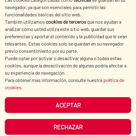
SPANISH HUMANITARIAN
PRESS ROOM
navegador, ya que son esenciales para permitir las
ACTION
funcionalidades básicas del sitio web.
CULTURE AND SCIENCE
LIBRARY
También utilizamos
cookies de terceros
que nos ayudan a
analizar cómo usted utiliza este sitio web, guardar sus
preferencias y aportar el contenido y la publicidad que le sean
relevantes. Estas cookies solo se guardan en su navegador
previo consentimiento por su parte.
Puede optar por activar o desactivar alguna o todas estas
OUR SOCIAL MEDIA
cookies, aunque la desactivación de algunas podría afectar a
su experiencia de navegación.
Para obtener más información, consulte nuestra
política de
cookies
.
ACEPTAR
TERMS OF USE
DATA PROTECTION
COOKIE POLICY
BROWSING GUIDE
RECHAZAR
ACCESSIBILITY
SITEMAP