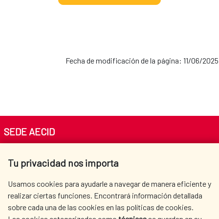
Fecha de modificación de la página: 11/06/2025
SEDE AECID
Av. Reyes Católicos 4 - 28040 Madrid
Tu privacidad nos importa
Tel. +34 900 20 30 54​​​​​​​
centro.informacion@aecid.es
Usamos cookies para ayudarle a navegar de manera eficiente y
realizar ciertas funciones. Encontrará información detallada
sobre cada una de las cookies en las políticas de cookies.
AECID
WHERE DO WE COOPERATE?
Las cookies categorizadas como
técnicas
se guardan en su