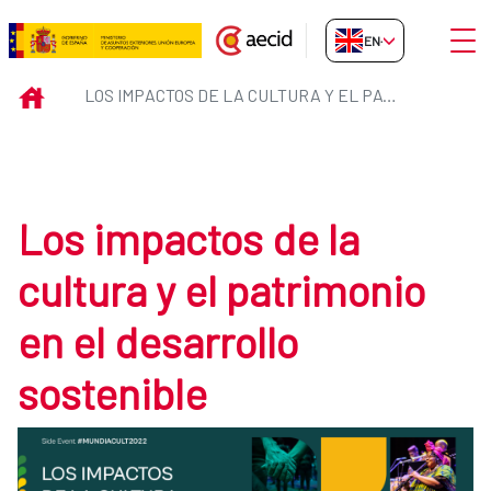
Skip to Main Content
Open
EN-GB
Los impactos de la cultura y el p
INICIO
LOS IMPACTOS DE LA CULTURA Y EL PATRIMONIO EN EL DESARROLLO SOSTENIBLE
Los impactos de la
cultura y el patrimonio
en el desarrollo
sostenible