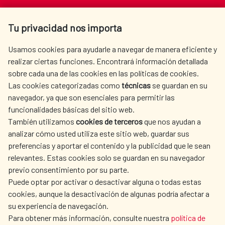
Av. Reyes Católicos 4 - 28040 Madrid
Tu privacidad nos importa
Tel. +34 900 20 30 54​​​​​​​
centro.informacion@aecid.es
Usamos cookies para ayudarle a navegar de manera eficiente y
realizar ciertas funciones. Encontrará información detallada
sobre cada una de las cookies en las políticas de cookies.
AECID
WHERE DO WE COOPERATE?
Las cookies categorizadas como
técnicas
se guardan en su
SPANISH HUMANITARIAN
PRESS ROOM
navegador, ya que son esenciales para permitir las
ACTION
funcionalidades básicas del sitio web.
CULTURE AND SCIENCE
LIBRARY
También utilizamos
cookies de terceros
que nos ayudan a
analizar cómo usted utiliza este sitio web, guardar sus
preferencias y aportar el contenido y la publicidad que le sean
relevantes. Estas cookies solo se guardan en su navegador
previo consentimiento por su parte.
Puede optar por activar o desactivar alguna o todas estas
OUR SOCIAL MEDIA
cookies, aunque la desactivación de algunas podría afectar a
su experiencia de navegación.
Para obtener más información, consulte nuestra
política de