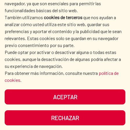
SPANISH HUMANITARIAN
PRESS ROOM
navegador, ya que son esenciales para permitir las
ACTION
funcionalidades básicas del sitio web.
CULTURE AND SCIENCE
LIBRARY
También utilizamos
cookies de terceros
que nos ayudan a
analizar cómo usted utiliza este sitio web, guardar sus
preferencias y aportar el contenido y la publicidad que le sean
relevantes. Estas cookies solo se guardan en su navegador
previo consentimiento por su parte.
Puede optar por activar o desactivar alguna o todas estas
OUR SOCIAL MEDIA
cookies, aunque la desactivación de algunas podría afectar a
su experiencia de navegación.
Para obtener más información, consulte nuestra
política de
cookies
.
ACEPTAR
TERMS OF USE
DATA PROTECTION
COOKIE POLICY
BROWSING GUIDE
RECHAZAR
ACCESSIBILITY
SITEMAP