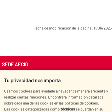
Fecha de modificación de la página: 11/06/2025
SEDE AECID
Av. Reyes Católicos 4 - 28040 Madrid
Tu privacidad nos importa
Tel. +34 900 20 30 54​​​​​​​
centro.informacion@aecid.es
Usamos cookies para ayudarle a navegar de manera eficiente y
realizar ciertas funciones. Encontrará información detallada
sobre cada una de las cookies en las políticas de cookies.
AECID
WHERE DO WE COOPERATE?
Las cookies categorizadas como
técnicas
se guardan en su