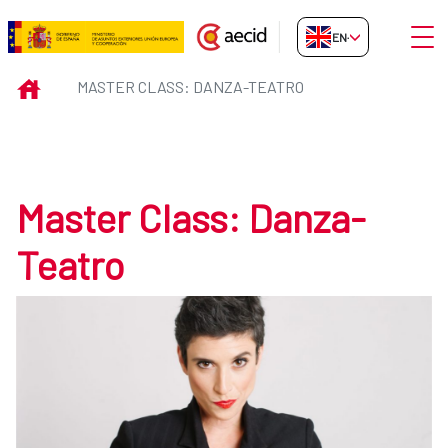
Skip to Main Content
Open
EN-GB
Master Class: Danza-Teatro
INICIO
MASTER CLASS: DANZA-TEATRO
Master Class: Danza-
Teatro