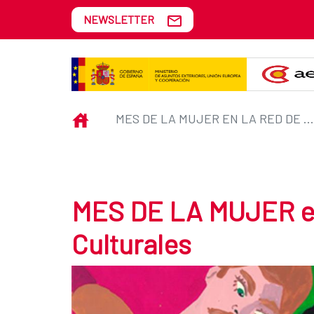
Skip to Main Content
NEWSLETTER
MES DE LA MUJER en la Red de C
INICIO
MES DE LA MUJER EN LA RED DE CENTROS CULTURALES
MES DE LA MUJER en
Culturales