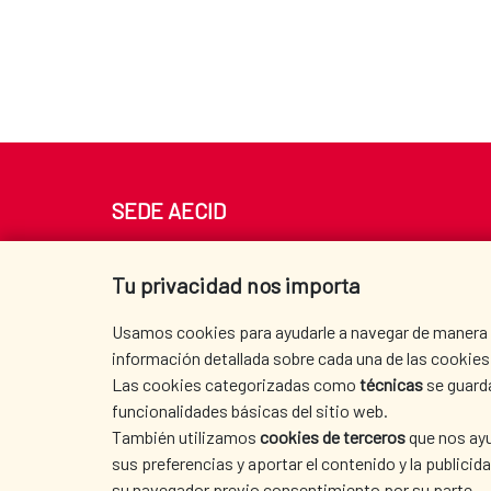
SEDE AECID
Av. Reyes Católicos 4 - 28040 Madrid
Tel. +34 900 20 30 54​​​​​​​
Tu privacidad nos importa
centro.informacion@aecid.es
Usamos cookies para ayudarle a navegar de manera ef
información detallada sobre cada una de las cookies 
Las cookies categorizadas como
técnicas
se guard
funcionalidades básicas del sitio web.
También utilizamos
cookies de terceros
que nos ayu
sus preferencias y aportar el contenido y la publici
su navegador previo consentimiento por su parte.