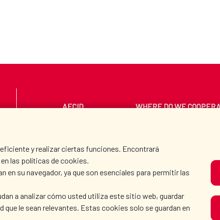
AECID
WHERE DO WE COOPER
PRESS ROOM
CULTURE AND SCIEN
iciente y realizar ciertas funciones. Encontrará
en las políticas de cookies.
an en su navegador, ya que son esenciales para permitir las
O
dan a analizar cómo usted utiliza este sitio web, guardar
dad que le sean relevantes. Estas cookies solo se guardan en